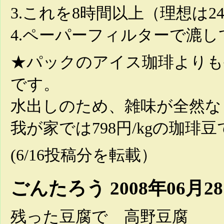
3.これを8時間以上（理想は
4.ペーパーフィルターで漉
★パックのアイス珈琲よりも
です。
水出しのため、雑味が全然な
我が家では798円/kgの珈琲
(6/16投稿分を転載）
ごんたろう
2008年06月2
残った豆腐で 高野豆腐