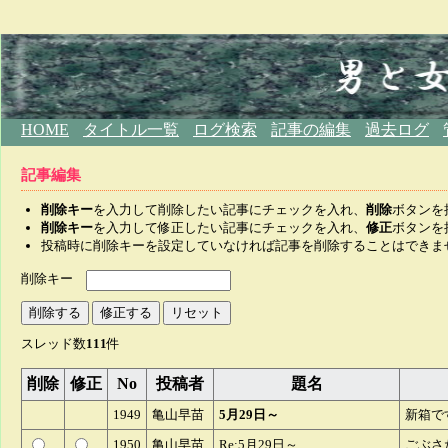
HOME
タイトル一覧
ログ検索
記事の編集
過去ログ
記事編集
削除キー
を入力して削除したい記事にチェックを入れ、
削除
ボタンを
削除キー
を入力して修正したい記事にチェックを入れ、
修正
ボタンを
投稿時に削除キーを設定していなければ記事を削除することはできま
削除キー
スレッド数
111
件
削除
修正
No
投稿者
題名
1949
亀山早苗
5月29日～
新箱で
1950
亀山早苗
Re:5月29日～
ごぶさ