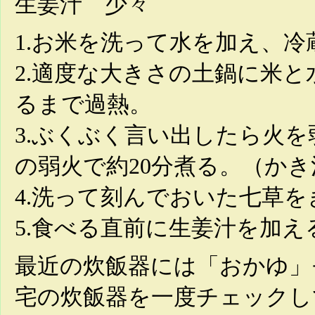
生姜汁 少々
1.お米を洗って水を加え、
2.適度な大きさの土鍋に米
るまで過熱。
3.ぶくぶく言い出したら火
の弱火で約20分煮る。（か
4.洗って刻んでおいた七草
5.食べる直前に生姜汁を加え
最近の炊飯器には「おかゆ」
宅の炊飯器を一度チェックし