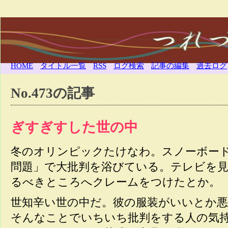
HOME
タイトル一覧
RSS
ログ検索
記事の編集
過去ログ
No.473の記事
ぎすぎすした世の中
冬のオリンピックたけなわ。スノーボード
問題」で大批判を浴びている。テレビを
るべきところへクレームをつけたとか。
世知辛い世の中だ。彼の服装がいいとか
そんなことでいちいち批判をする人の気