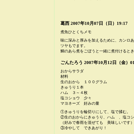
葛西
2007年10月07日（日）19:17
煮魚ひとくちメモ
味に深みと厚みを加えるために、カンロ
ツヤもでます。
鯛のあら煮をごぼうと一緒に煮付けると
ごんたろう
2007年10月12日（金）01
おからサラダ
材料
生のおから １００グラム
きゅうり１本
ハム ３～４枚
塩コショウ 少々
マヨネーズ 好みの量
①きゅうりを輪切りにして、塩で揉む。
②生のおからにきゅうり、ハム 、塩コ
（好みで春雨を混ぜても 美味しいです
③冷やして できあがり！