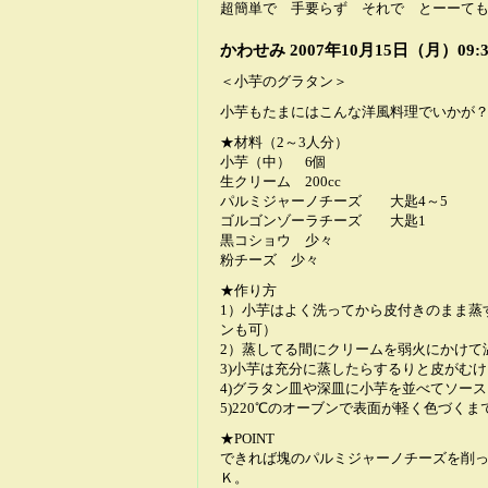
超簡単で 手要らず それで とーーて
かわせみ
2007年10月15日（月）09:3
＜小芋のグラタン＞
小芋もたまにはこんな洋風料理でいかが
★材料（2～3人分）
小芋（中） 6個
生クリーム 200cc
パルミジャーノチーズ 大匙4～5
ゴルゴンゾーラチーズ 大匙1
黒コショウ 少々
粉チーズ 少々
★作り方
1）小芋はよく洗ってから皮付きのまま蒸
ンも可）
2）蒸してる間にクリームを弱火にかけて
3)小芋は充分に蒸したらするりと皮がむ
4)グラタン皿や深皿に小芋を並べてソー
5)220℃のオーブンで表面が軽く色づくま
★POINT
できれば塊のパルミジャーノチーズを削
Ｋ。