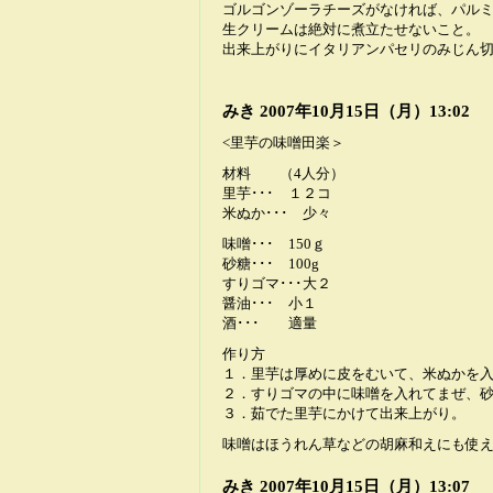
ゴルゴンゾーラチーズがなければ、パル
生クリームは絶対に煮立たせないこと。
出来上がりにイタリアンパセリのみじん
みき
2007年10月15日（月）13:02
<里芋の味噌田楽＞
材料 （4人分）
里芋･･･ １２コ
米ぬか･･･ 少々
味噌･･･ 150ｇ
砂糖･･･ 100g
すりゴマ･･･大２
醤油･･･ 小１
酒･･･ 適量
作り方
１．里芋は厚めに皮をむいて、米ぬかを
２．すりゴマの中に味噌を入れてまぜ、
３．茹でた里芋にかけて出来上がり。
味噌はほうれん草などの胡麻和えにも使
みき
2007年10月15日（月）13:07