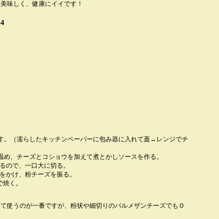
も美味しく、健康にイイです！
4
？
す。（濡らしたキッチンペーパーに包み器に入れて蓋→レンジでチ
温め、チーズとコショウを加えて煮とかしソースを作る。
けるので、一口大に切る。
スをかけ、粉チーズを振る。
で焼く。
って使うのが一番ですが、粉状や細切りのパルメザンチーズでもＯ