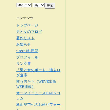
コンテンツ
トップページ
男と女のブログ
著作リスト
お知らせ
つれづれ日記
プロフィール
リンク集
「男と女のボード」過去ロ
グ倉庫
救う男たち（WEVE出版
WEB連載）
オーマイニュースDAILYコ
ラム
亀山早苗へのお便りフォー
ム