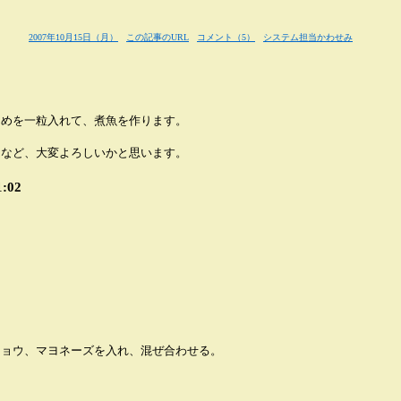
2007年10月15日（月）
この記事のURL
コメント（5）
システム担当かわせみ
あめを一粒入れて、煮魚を作ります。
きなど、大変よろしいかと思います。
:02
ショウ、マヨネーズを入れ、混ぜ合わせる。
）