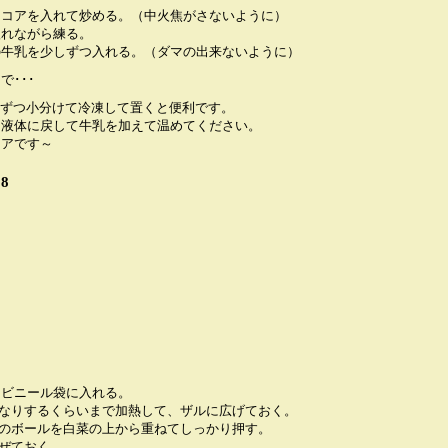
ココアを入れて炒める。（中火焦がさないように）
入れながら練る。
の牛乳を少しずつ入れる。（ダマの出来ないように）
･･･
位ずつ小分けて冷凍して置くと便利です。
て液体に戻して牛乳を加えて温めてください。
コアです～
8
つビニール袋に入れる。
んなりするくらいまで加熱して、ザルに広げておく。
いのボールを白菜の上から重ねてしっかり押す。
混ぜておく。