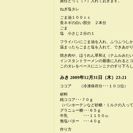
責任とって（？）入れておきます。
ねぎ塩タレ
ごま油１００ｃｃ
長ネギの白い部分 ２本分
ごま
塩 小さじ２分の１
フライパンにごま油を入れ、ふつふつし
温まったらごまと塩を入れて、できあが
焼き肉や、ほうれん草和え（ナムルみた
インスタントラーメンの最後に入れると
このタレをベースにニンニクのすり下ろ
みき
2009年12月31日（木）23:21
ココア （冷凍保存分･･･１０コ位）
材料
純ココア･･･７０ｇ
（バンホーテンなど砂糖・ミルクの入っ
グラニュー糖･･･６５ｇ
牛乳 ･･･１１５０㏄
無塩バター ･･･４０ｇ
作り方