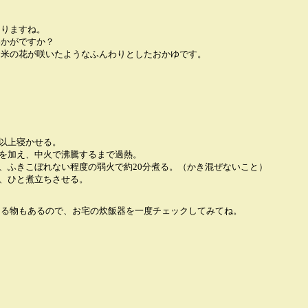
なりますね。
いかがですか？
お米の花が咲いたようなふんわりとしたおかゆです。
間以上寝かせる。
塩を加え、中火で沸騰するまで過熱。
し、ふきこぼれない程度の弱火で約20分煮る。（かき混ぜないこと）
え、ひと煮立ちさせる。
ける物もあるので、お宅の炊飯器を一度チェックしてみてね。