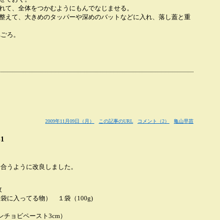
入れて、全体をつかむようにもんでなじませる。
に整えて、大きめのタッパーや深めのバットなどに入れ、落し蓋と重
べごろ。
。
2009年11月09日（月）
この記事のURL
コメント（2）
亀山早苗
1
も合うように改良しました。
枚
に入ってる物） １袋（100g)
チョビペースト3cm）