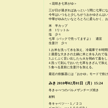
＜花咲き七草がゆ＞
三が日が過ぎればあっという間に七草に
今年はいつもと少しちがうおかゆさんは
中華がゆみたいなとろとろに柔らかく、
米 半カップ
水 1リットル
塩 少々
七草（パックで売ってますよ） 適宜
生姜汁 少々
1.お米を洗って水を加え、冷蔵庫で８時
2.適度な大きさの土鍋に米と水を入れて
3.ぶくぶく言い出したら火を弱めて蓋を
4.洗って刻んでおいた七草をきざんで加
5.食べる直前に生姜汁を加える。
最近の炊飯器には「おかゆ」モードで炊
みき
2010年02月01日（月）15:24
冬きゃべつのパルメザンチーズ焼き
材料
冬キャベツ･･･１／２コ
ベーコン ･･･１００グラム