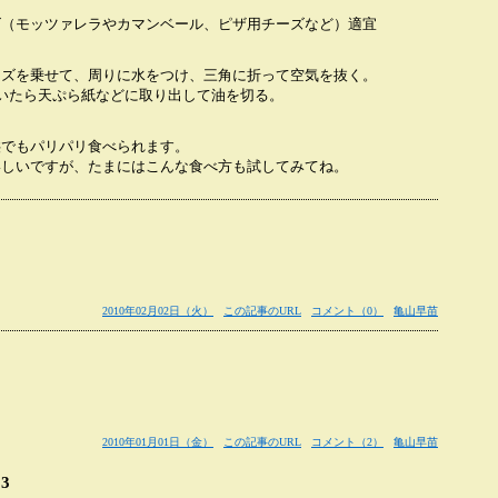
ズ（モッツァレラやカマンベール、ピザ用チーズなど）適宜
ーズを乗せて、周りに水をつけ、三角に折って空気を抜く。
づいたら天ぷら紙などに取り出して油を切る。
。
供でもパリパリ食べられます。
いしいですが、たまにはこんな食べ方も試してみてね。
。
2010年02月02日（火）
この記事のURL
コメント（0）
亀山早苗
。
2010年01月01日（金）
この記事のURL
コメント（2）
亀山早苗
3