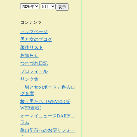
コンテンツ
トップページ
男と女のブログ
著作リスト
お知らせ
つれづれ日記
プロフィール
リンク集
「男と女のボード」過去ロ
グ倉庫
救う男たち（WEVE出版
WEB連載）
オーマイニュースDAILYコ
ラム
亀山早苗へのお便りフォー
ム