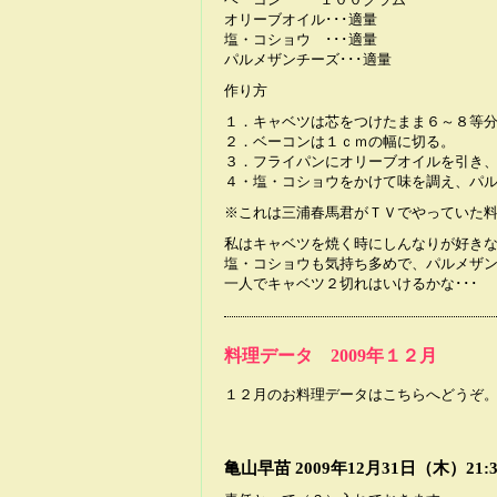
オリーブオイル･･･適量
塩・コショウ ･･･適量
パルメザンチーズ･･･適量
作り方
１．キャベツは芯をつけたまま６～８等
２．ベーコンは１ｃｍの幅に切る。
３．フライパンにオリーブオイルを引き
４・塩・コショウをかけて味を調え、パ
※これは三浦春馬君がＴＶでやっていた
私はキャベツを焼く時にしんなりが好き
塩・コショウも気持ち多めで、パルメザ
一人でキャベツ２切れはいけるかな･･･
料理データ 2009年１２月
１２月のお料理データはこちらへどうぞ
亀山早苗
2009年12月31日（木）21:3