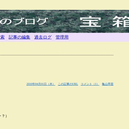
検索
記事の編集
過去ログ
管理用
。
2010年04月01日（木）
この記事のURL
コメント（1）
亀山早苗
･？）