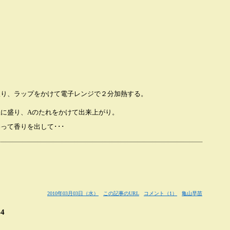
る
振り、ラップをかけて電子レンジで２分加熱する。
に盛り、Aのたれをかけて出来上がり。
って香りを出して･･･
2010年03月03日（水）
この記事のURL
コメント（1）
亀山早苗
4