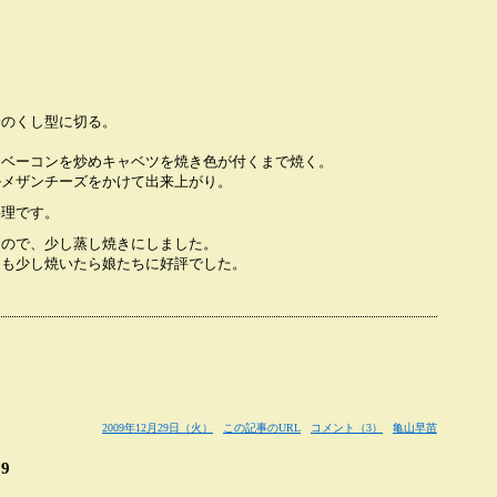
分のくし型に切る。
、ベーコンを炒めキャベツを焼き色が付くまで焼く。
ルメザンチーズをかけて出来上がり。
料理です。
なので、少し蒸し焼きにしました。
ンも少し焼いたら娘たちに好評でした。
。
2009年12月29日（火）
この記事のURL
コメント（3）
亀山早苗
9