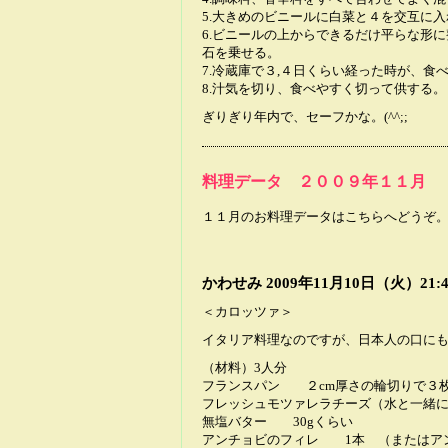
5.大きめのビニールに白菜と４を交互に
6.ビニールの上からできるだけ平らな形
石を乗せる。
7.冷蔵庫で３,４日くらい経った時が、食
8.汁気を切り、食べやすく切って供する。
ぎりぎり年内で、セーフかな。(^^;;
料理データ ２００９年１１月
１１月のお料理データはこちらへどうぞ
かわせみ
2009年11月10日（火）21:4
＜カロッツァ＞
イタリア料理なのですが、日本人の口に
（材料）3人分
フランスパン ２cm厚さの輪切りで３
フレッシュモツァレラチーズ（水と一緒に袋
無塩バター 30gくらい
アンチョビのフィレ 1本 （またはアン