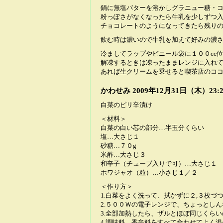
鍋に無塩バターを溶かしグラニュー糖・
粉っぽさがなくなったら牛乳を少しずつ
チョコレートのようになってきたら残り
飲む時は濃いので牛乳を加えて好みの濃さで
冷ましてラップやビニール袋に１００cc
解凍するときは凍ったままレンジに入れ
あれば生クリームを乗せると喫茶店のコ
かわせみ
2009年12月31日（木）23:2
白菜のピリ辛漬け
＜材料＞
白菜の白い芯の部分…半玉分くらい
塩…大さじ１
砂糖…７０g
米酢…大さじ３
和辛子（チューブ入りで可）…大さじ１
ホワジャオ（粒）…小さじ１／２
＜作り方＞
1.白菜をよく洗って、拭かずに２,３枚づ
2.５００Ｗの電子レンジで、ちょっとし
3.全部加熱したら、ザルとほぼ同じくら
4.調味料、香辛料をすべて合わせてよく