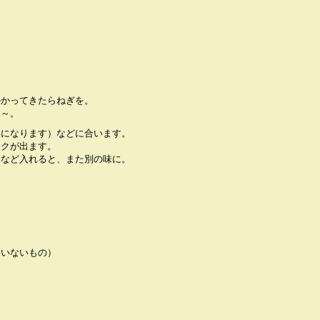
かかってきたらねぎを。
り～。
いになります）などに合います。
コクが出ます。
しなど入れると、また別の味に。
ていないもの）