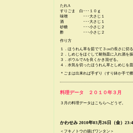
たれA
すりごま 白･･･１０ｇ
味噌 ･･･大さじ１
酒 ･･･大さじ１
砂糖 ･･･小さじ２
酢 ･･･小さじ２
作り方
１．ほうれん草を茹でて３㎝の長さに切
２．しめじをほぐして耐熱皿に入れ酒を
３．ボウルでAを良くかき混ぜる。
４．水気を切ったほうれん草としめじを皿
＊ごまは出来れば手ずり（すり鉢か手で擦
料理データ ２０１０年３月
３月の料理データはこちらへどうぞ。
かわせみ
2010年03月26日（金）23:4
＜フキノトウの揚げワンタン＞